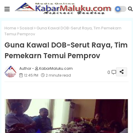
Home
Sosisal
Guna Kawal DOB-Serut Raya, Tim Pemekarn
Temui Pemprov
Guna Kawal DOB-Serut Raya, Tim
Pemekarn Temui Pemprov
KabarMaluku.com
0
12:45 PM
2 minute read