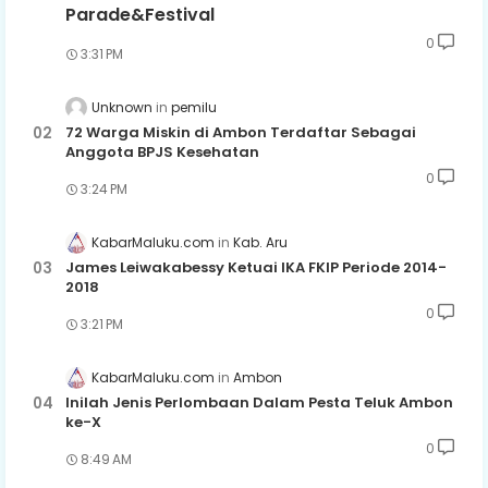
Parade&Festival
0
3:31 PM
Unknown
pemilu
72 Warga Miskin di Ambon Terdaftar Sebagai
Anggota BPJS Kesehatan
0
3:24 PM
KabarMaluku.com
Kab. Aru
James Leiwakabessy Ketuai IKA FKIP Periode 2014-
2018
0
3:21 PM
KabarMaluku.com
Ambon
Inilah Jenis Perlombaan Dalam Pesta Teluk Ambon
ke-X
0
8:49 AM