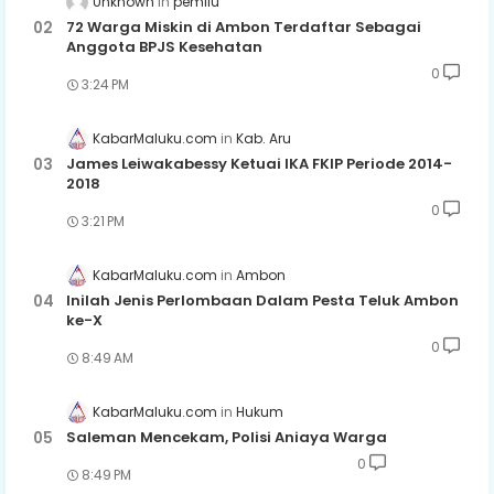
Unknown
pemilu
72 Warga Miskin di Ambon Terdaftar Sebagai
Anggota BPJS Kesehatan
0
3:24 PM
KabarMaluku.com
Kab. Aru
James Leiwakabessy Ketuai IKA FKIP Periode 2014-
2018
0
3:21 PM
KabarMaluku.com
Ambon
Inilah Jenis Perlombaan Dalam Pesta Teluk Ambon
ke-X
0
8:49 AM
KabarMaluku.com
Hukum
Saleman Mencekam, Polisi Aniaya Warga
0
8:49 PM