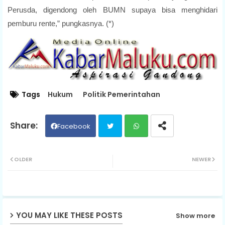
Perusda, digendong oleh BUMN supaya bisa menghidari
pemburu rente,” pungkasnya. (*)
Tags
Hukum
Politik Pemerintahan
Facebook
Twit
Wh
OLDER
NEWER
ter
ats
ap
YOU MAY LIKE THESE POSTS
Show more
p