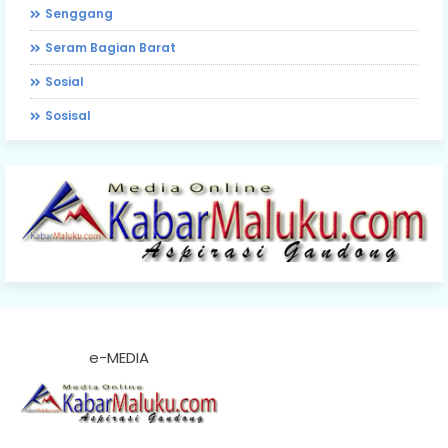
Senggang
Seram Bagian Barat
Sosial
Sosisal
e-MEDIA