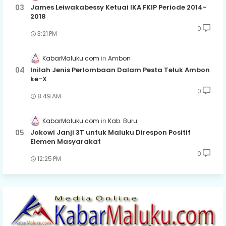
James Leiwakabessy Ketuai IKA FKIP Periode 2014-
2018
0
3:21 PM
KabarMaluku.com
Ambon
Inilah Jenis Perlombaan Dalam Pesta Teluk Ambon
ke-X
0
8:49 AM
KabarMaluku.com
Kab. Buru
Jokowi Janji 3T untuk Maluku Direspon Positif
Elemen Masyarakat
0
12:25 PM