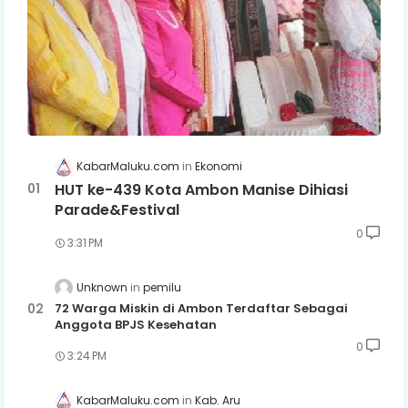
KabarMaluku.com
Ekonomi
HUT ke-439 Kota Ambon Manise Dihiasi
Parade&Festival
0
3:31 PM
Unknown
pemilu
72 Warga Miskin di Ambon Terdaftar Sebagai
Anggota BPJS Kesehatan
0
3:24 PM
KabarMaluku.com
Kab. Aru