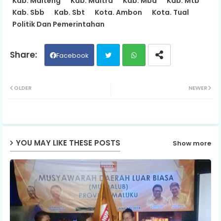
Kab. Malteng
Kab. Maltra
Kab. Mbd
Kab. Mtb
Kab. Sbb
Kab. Sbt
Kota. Ambon
Kota. Tual
Politik Dan Pemerintahan
Facebook
Twit
Wh
OLDER
NEWER
ter
ats
ap
YOU MAY LIKE THESE POSTS
Show more
p