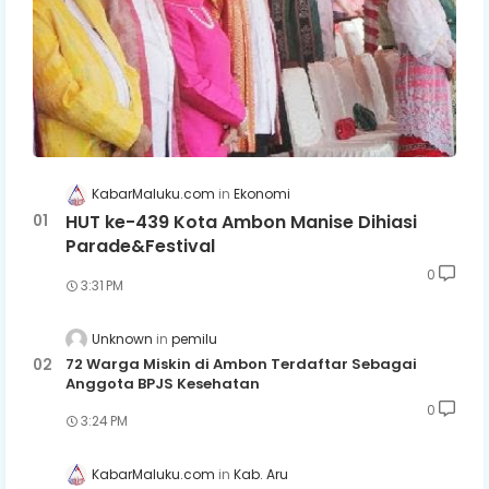
KabarMaluku.com
Ekonomi
HUT ke-439 Kota Ambon Manise Dihiasi
Parade&Festival
0
3:31 PM
Unknown
pemilu
72 Warga Miskin di Ambon Terdaftar Sebagai
Anggota BPJS Kesehatan
0
3:24 PM
KabarMaluku.com
Kab. Aru