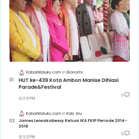
KabarMaluku.com
Ekonomi
HUT ke-439 Kota Ambon Manise Dihiasi
Parade&Festival
0
3:31 PM
KabarMaluku.com
Kab. Aru
James Leiwakabessy Ketuai IKA FKIP Periode 2014-
2018
0
3:21 PM