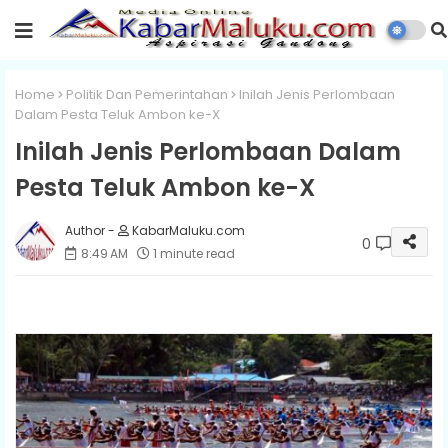
Home
Politik Dan Pemerintahan
Inilah Jenis Perlombaan
Dalam Pesta Teluk Ambon ke-X
Inilah Jenis Perlombaan Dalam
Pesta Teluk Ambon ke-X
KabarMaluku.com
0
8:49 AM
1 minute read