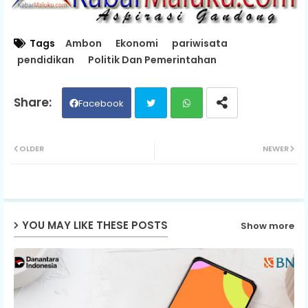
Tags
Ambon
Ekonomi
pariwisata
pendidikan
Politik Dan Pemerintahan
Facebook
Twit
Wh
OLDER
NEWER
ter
ats
ap
YOU MAY LIKE THESE POSTS
Show more
p