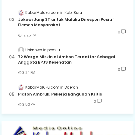
KabarMaluku.com
Kab. Buru
Jokowi Janji 3T untuk Maluku Direspon Positif
Elemen Masyarakat
0
12:25 PM
Unknown
pemilu
72 Warga Miskin di Ambon Terdaftar Sebagai
Anggota BPJS Kesehatan
0
3:24 PM
KabarMaluku.com
Daerah
Plafon Ambruk, Pekerja Bangunan Kritis
0
3:50 PM