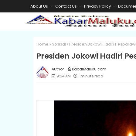
About Us
Contact Us
Privacy Policy
Documen
Home
Sosisal
Presiden Jokowi Hadiri Pesparaw
Presiden Jokowi Hadiri P
KabarMaluku.com
9:54 AM
1 minute read