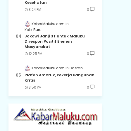
Kesehatan
3:24 PM
0
KabarMaluku.com
Kab. Buru
Jokowi Janji 3T untuk Maluku
Direspon Positif Elemen
Masyarakat
12:25 PM
0
KabarMaluku.com
Daerah
Plafon Ambruk, Pekerja Bangunan
Kritis
3:50 PM
0