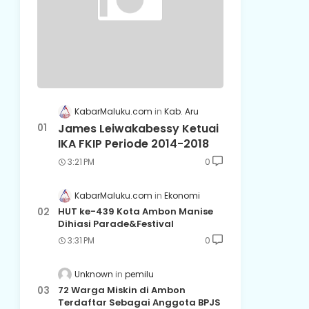
KabarMaluku.com
Kab. Aru
James Leiwakabessy Ketuai
IKA FKIP Periode 2014-2018
3:21 PM
0
KabarMaluku.com
Ekonomi
HUT ke-439 Kota Ambon Manise
Dihiasi Parade&Festival
3:31 PM
0
Unknown
pemilu
72 Warga Miskin di Ambon
Terdaftar Sebagai Anggota BPJS