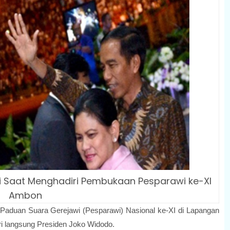
i Saat Menghadiri Pembukaan Pesparawi ke-XI
Ambon
aduan Suara Gerejawi (Pesparawi) Nasional ke-XI di Lapangan
ri langsung Presiden Joko Widodo.