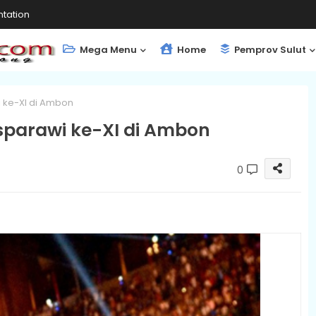
tation
Mega Menu
Home
Pemprov Sulut
i ke-XI di Ambon
esparawi ke-XI di Ambon
0