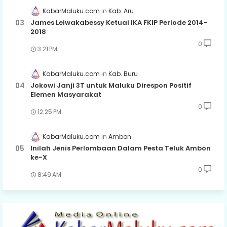
KabarMaluku.com
Kab. Aru
James Leiwakabessy Ketuai IKA FKIP Periode 2014-
2018
0
3:21 PM
KabarMaluku.com
Kab. Buru
Jokowi Janji 3T untuk Maluku Direspon Positif
Elemen Masyarakat
0
12:25 PM
KabarMaluku.com
Ambon
Inilah Jenis Perlombaan Dalam Pesta Teluk Ambon
ke-X
0
8:49 AM