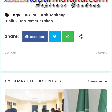
Tags
Hukum
Kab. Malteng
Politik Dan Pemerintahan
Facebook
Twit
Wh
OLDER
NEWER
ter
ats
ap
YOU MAY LIKE THESE POSTS
Show more
p