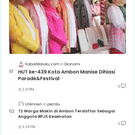
KabarMaluku.com
Ekonomi
HUT ke-439 Kota Ambon Manise Dihiasi
Parade&Festival
0
3:31 PM
Unknown
pemilu
72 Warga Miskin di Ambon Terdaftar Sebagai
Anggota BPJS Kesehatan
0
3:24 PM