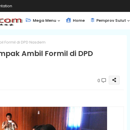
tation
Mega Menu
Home
Pemprov Sulut
l Formil di DPD Nasdem
pak Ambil Formil di DPD
0