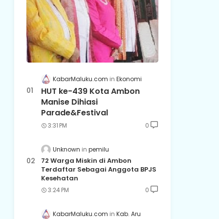
KabarMaluku.com
Ekonomi
HUT ke-439 Kota Ambon
Manise Dihiasi
Parade&Festival
3:31 PM
0
Unknown
pemilu
72 Warga Miskin di Ambon
Terdaftar Sebagai Anggota BPJS
Kesehatan
3:24 PM
0
KabarMaluku.com
Kab. Aru