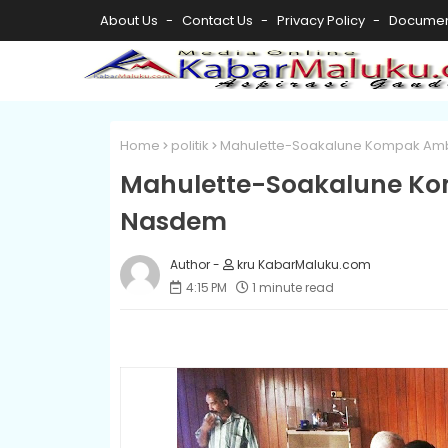
About Us
Contact Us
Privacy Policy
Documen
Home
politik
Mahulette-Soakalune Kompak Ambi
Mahulette-Soakalune Kom
Nasdem
kru KabarMaluku.com
4:15 PM
1 minute read