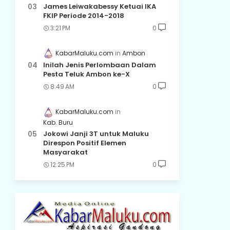
James Leiwakabessy Ketuai IKA
FKIP Periode 2014-2018
3:21 PM
0
KabarMaluku.com
Ambon
Inilah Jenis Perlombaan Dalam
Pesta Teluk Ambon ke-X
8:49 AM
0
KabarMaluku.com
Kab. Buru
Jokowi Janji 3T untuk Maluku
Direspon Positif Elemen
Masyarakat
12:25 PM
0