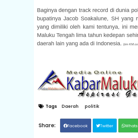
Baginya dengan
track record
di dunia po
bupatinya Jacob Soakalune, SH yang m
yang dimiliki oleh kami tentunya, ini
Maluku Tengah lima tahun kedepan sehin
daerah lain yang ada di Indonesia.
(
tim KM.c
Tags
Daerah
politik
Facebook
Twitter
Whats