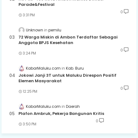
Parade&Festival
0
3:31 PM
Unknown
pemilu
72 Warga Miskin di Ambon Terdaftar Sebagai
Anggota BPJS Kesehatan
0
3:24 PM
KabarMaluku.com
Kab. Buru
Jokowi Janji 3T untuk Maluku Direspon Positif
Elemen Masyarakat
0
12:25 PM
KabarMaluku.com
Daerah
Plafon Ambruk, Pekerja Bangunan Kritis
0
3:50 PM