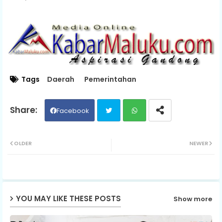
Tags
Daerah
Pemerintahan
Facebook
Twit
Wh
OLDER
NEWER
ter
ats
ap
YOU MAY LIKE THESE POSTS
Show more
p