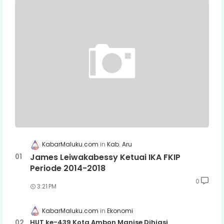
KabarMaluku.com
Kab. Aru
James Leiwakabessy Ketuai IKA FKIP
Periode 2014-2018
0
3:21 PM
KabarMaluku.com
Ekonomi
HUT ke-439 Kota Ambon Manise Dihiasi