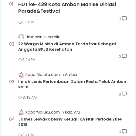
HUT ke-439 Kota Ambon Manise Dihiasi
Parade&Festival
0
3:31 PM
Unknown
pemilu
72 Warga Miskin di Ambon Terdaftar Sebagai
Anggota BPJS Kesehatan
0
3:24 PM
KabarMaluku.com
Ambon
Inilah Jenis Perlombaan Dalam Pesta Teluk Ambon
ke-X
0
8:49 AM
KabarMaluku.com
Kab. Aru
James Leiwakabessy Ketuai IKA FKIP Periode 2014-
2018
0
3:21 PM